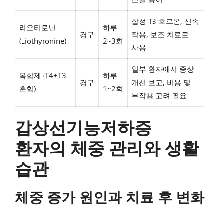
합성 T3 호르몬, 신속
리오티로닌
하루
경구
작용, 보조 치료로
(Liothyronine)
2~3회
사용
일부 환자에서 증상
복합제 (T4+T3
하루
경구
개선 보고, 비용 및
혼합)
1~2회
부작용 고려 필요
갑상선기능저하증
환자의 체중 관리와 생활
습관
체중 증가 원인과 치료 후 변화