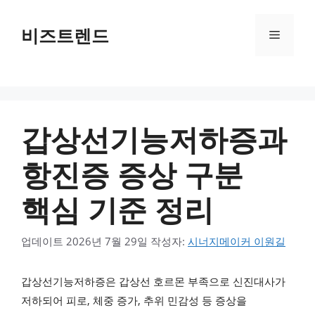
컨텐츠로
건너뛰기
비즈트렌드
메뉴
갑상선기능저하증과
항진증 증상 구분
핵심 기준 정리
업데이트
2026년 7월 29일
작성자:
시너지메이커 이원길
갑상선기능저하증은 갑상선 호르몬 부족으로 신진대사가
저하되어 피로, 체중 증가, 추위 민감성 등 증상을