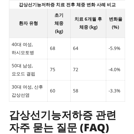
갑상선기능저하증 치료 전후 체중 변화 사례 비교
초기
치료 6개월 후
변화율
환자 유형
체중
체중 (kg)
(%)
(kg)
40대 여성,
68
64
-5.9%
하시모토병
50대 남성,
75
72
-4.0%
요오드 결핍
30대 여성, 산후
60
58
-3.3%
갑상선염
갑상선기능저하증 관련
자주 묻는 질문 (FAQ)