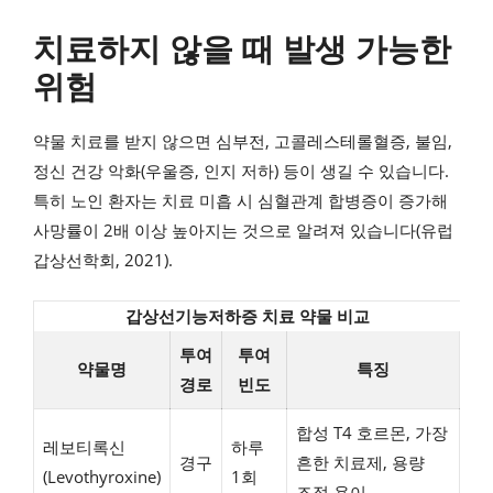
치료하지 않을 때 발생 가능한
위험
약물 치료를 받지 않으면 심부전, 고콜레스테롤혈증, 불임,
정신 건강 악화(우울증, 인지 저하) 등이 생길 수 있습니다.
특히 노인 환자는 치료 미흡 시 심혈관계 합병증이 증가해
사망률이 2배 이상 높아지는 것으로 알려져 있습니다(유럽
갑상선학회, 2021).
갑상선기능저하증 치료 약물 비교
투여
투여
약물명
특징
경로
빈도
합성 T4 호르몬, 가장
레보티록신
하루
경구
흔한 치료제, 용량
(Levothyroxine)
1회
조절 용이