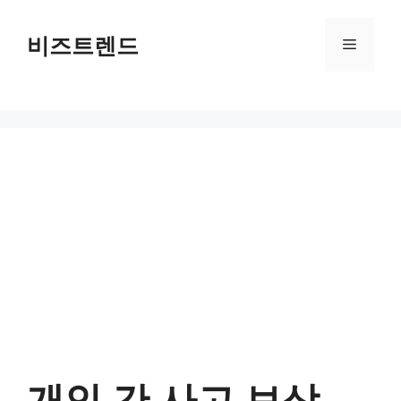
컨텐츠로
건너뛰기
비즈트렌드
메뉴
개인 간 사고 보상