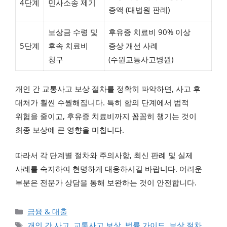
4단계
민사소송 제기
증액 (대법원 판례)
보상금 수령 및
후유증 치료비 90% 이상
5단계
후속 치료비
증상 개선 사례
청구
(수원교통사고병원)
개인 간 교통사고 보상 절차를 정확히 파악하면, 사고 후
대처가 훨씬 수월해집니다. 특히 합의 단계에서 법적
위험을 줄이고, 후유증 치료비까지 꼼꼼히 챙기는 것이
최종 보상에 큰 영향을 미칩니다.
따라서 각 단계별 절차와 주의사항, 최신 판례 및 실제
사례를 숙지하여 현명하게 대응하시길 바랍니다. 어려운
부분은 전문가 상담을 통해 보완하는 것이 안전합니다.
카테고리
금융 & 대출
태그
개인 간 사고
,
교통사고 보상
,
법률 가이드
,
보상 절차
,