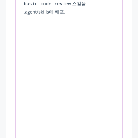
스킬을
basic-code-review
.agent/skills에 배포.