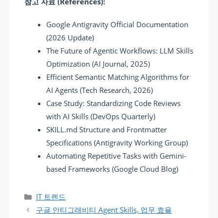
참고 자료 (References):
Google Antigravity Official Documentation
(2026 Update)
The Future of Agentic Workflows: LLM Skills
Optimization (AI Journal, 2025)
Efficient Semantic Matching Algorithms for
AI Agents (Tech Research, 2026)
Case Study: Standardizing Code Reviews
with AI Skills (DevOps Quarterly)
SKILL.md Structure and Frontmatter
Specifications (Antigravity Working Group)
Automating Repetitive Tasks with Gemini-
based Frameworks (Google Cloud Blog)
카테고리
IT 트렌드
구글 안티그래비티 Agent Skills, 업무 효율