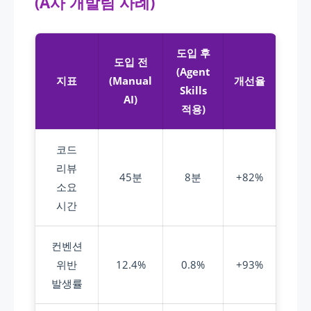
(A사 개발팀 사례)
도입 후
도입 전
(Agent
지표
(Manual
개선율
Skills
AI)
적용)
코드
리뷰
45분
8분
+82%
소요
시간
컨벤션
위반
12.4%
0.8%
+93%
발생률