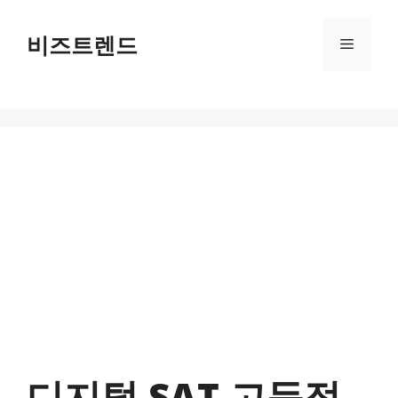
컨텐츠로
건너뛰기
비즈트렌드
메뉴
디지털 SAT 고득점