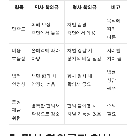
항목
민사 합의금
형사 합의금
비고
목적에
피해 보상
처벌 감경
만족도
따라
측면에서 높음
측면에서 유용
다름
비용
손해액에 따라
처벌 경감 시
사례별
효율성
다양
장기적 비용 절감
차이 큼
법률
법적
서면 합의 시
형사 절차 내
상담
안정성
안정성 높음
합의서 중요
필수
분쟁
명확한 합의서
합의 불이행 시
주의
재발
작성으로 감소
처벌 가능성 있음
필요
위험