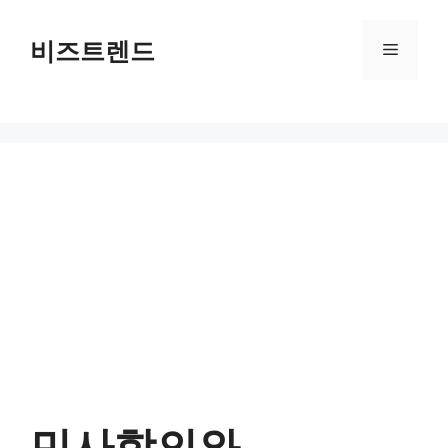
컨텐츠로
건너뛰기
비즈트렌드
메뉴
민사합의와