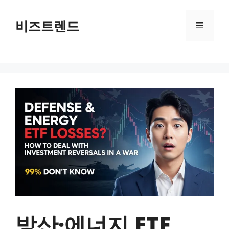
컨텐츠로
건너뛰기
비즈트렌드
메뉴
방산·에너지 ETF