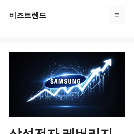
컨텐츠로
건너뛰기
비즈트렌드
메뉴
삼성전자 레버리지