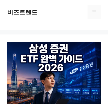
컨텐츠로
건너뛰기
비즈트렌드
메뉴