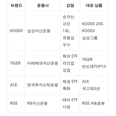
브랜드
운용사
강점
대표 상품
순자산
규모
KODEX 200,
KODEX
삼성자산운용
1위,
KODEX
유동성
삼성그룹
우수
해외 ETF
TIGER
TIGER
미래에셋자산운용
라인업
반도체TOP10
강점
채권 ETF
ACE
ACE
한국투자신탁운용
특화
국고채3년
테마 ETF
RISE
KB자산운용
RISE AI&로봇
다양