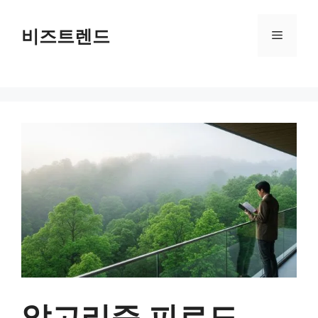
컨텐츠로
건너뛰기
비즈트렌드
메뉴
알고리즘 피로도