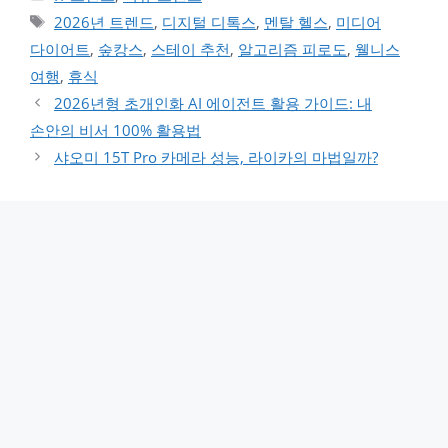
태그
2026년 트렌드
,
디지털 디톡스
,
멘탈 헬스
,
미디어
다이어트
,
숲캉스
,
스테이 추천
,
알고리즘 피로도
,
웰니스
여행
,
휴식
2026년형 초개인화 AI 에이전트 활용 가이드: 내
손안의 비서 100% 활용법
샤오미 15T Pro 카메라 성능, 라이카의 마법일까?