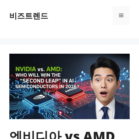
컨텐츠로
건너뛰기
비즈트렌드
메뉴
엔비디아 vs AMD