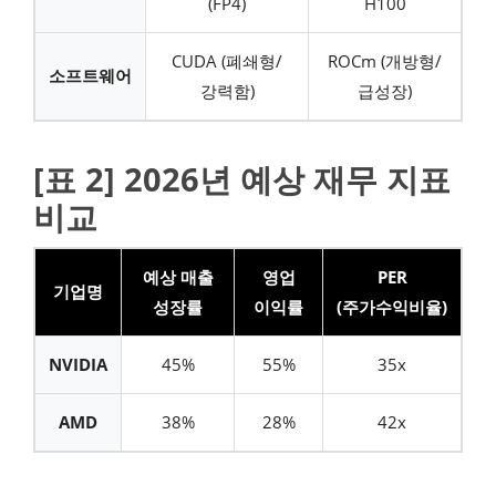
(FP4)
H100
CUDA (폐쇄형/
ROCm (개방형/
소프트웨어
강력함)
급성장)
[표 2] 2026년 예상 재무 지표
비교
예상 매출
영업
PER
기업명
성장률
이익률
(주가수익비율)
NVIDIA
45%
55%
35x
AMD
38%
28%
42x