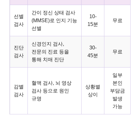
간이 정신 상태 검사
선별
10-
(MMSE)로 인지 기능
무료
검사
15분
선별
신경인지 검사,
진단
30-
전문의 진료 등을
무료
검사
45분
통해 치매 진단
일부
혈액 검사, 뇌 영상
본인
감별
상황별
검사 등으로 원인
부담금
검사
상이
규명
발생
가능