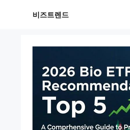
컨텐츠로
건너뛰기
비즈트렌드