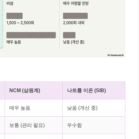
NCM (삼원계)
나트륨 이온 (SIB)
매우 높음
낮음 (개선 중)
보통 (관리 필요)
우수함