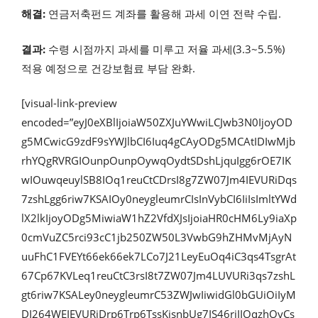
해결:
연금저축펀드 계좌를 활용해 과세 이연 전략 수립.
결과:
수령 시점까지 과세를 미루고 저율 과세(3.3~5.5%)
적용 예정으로 건강보험료 부담 완화.
[visual-link-preview
encoded=”eyJ0eXBlIjoiaW50ZXJuYWwiLCJwb3N0IjoyOD
g5MCwicG9zdF9sYWJlbCI6Iuq4gCAyODg5MCAtIDIwMjb
rhYQgRVRGIOunpOunpOywqOydtSDshLjquIgg6rOE7IK
wIOuwqeuylSB8IOq1reuCtCDrsI8g7ZW07Jm4IEVURiDqs
7zshLgg6riw7KSAIOy0neygleumrCIsInVybCI6IiIsImltYWd
lX2lkIjoyODg5MiwiaW1hZ2VfdXJsIjoiaHR0cHM6Ly9iaXp
0cmVuZC5rci93cC1jb250ZW50L3VwbG9hZHMvMjAyN
uuFhC1FVEYt66ek66ek7LCo7J21LeyEuOq4iC3qs4TsgrAt
67Cp67KVLeq1reuCtC3rsI8t7ZW07Jm4LUVURi3qs7zshL
gt6riw7KSALey0neygleumrC53ZWJwIiwidGl0bGUiOiIyM
DI264WEIEVURiDrp6Trp6TssKjsnbUg7IS46riIIOqzhOyCs