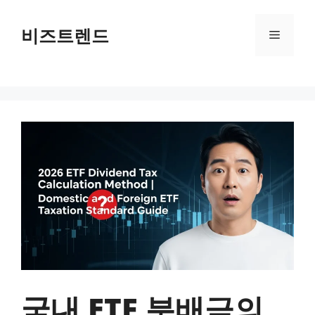
컨텐츠로
건너뛰기
비즈트렌드
메뉴
국내 ETF 분배금의