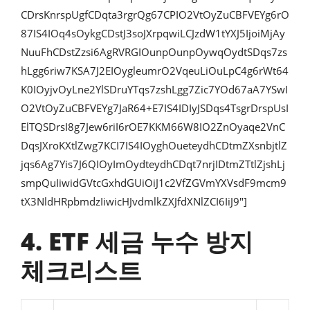
CDrsKnrspUgfCDqta3rgrQg67CPIO2VtOyZuCBFVEYg6rO
87IS4IOq4sOykgCDstJ3soJXrpqwiLCJzdW1tYXJ5IjoiMjAy
NuuFhCDstZzsi6AgRVRGIOunpOunpOywqOydtSDqs7zs
hLgg6riw7KSA7J2EIOygleumrO2VqeuLiOuLpC4g6rWt64
K0IOyjvOyLne2YlSDruYTqs7zshLgg7Zic7YOd67aA7YSwI
O2VtOyZuCBFVEYg7JaR64+E7IS4IDIyJSDqs4TsgrDrspUsI
ElTQSDrsI8g7Jew6riI6rOE7KKM66W8IO2ZnOyaqe2VnC
DqsJXroKXtlZwg7KCI7IS4IOyghOueteydhCDtmZXsnbjtlZ
jqs6Ag7Yis7J6QIOyImOydteydhCDqt7nrjIDtmZTtlZjshLj
smpQuIiwidGVtcGxhdGUiOiJ1c2VfZGVmYXVsdF9mcm9
tX3NldHRpbmdzIiwicHJvdmlkZXJfdXNlZCI6IiJ9″]
4. ETF 세금 누수 방지
체크리스트