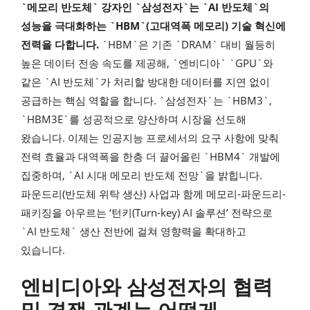
`메모리 반도체` 강자인 `삼성전자`는 `AI 반도체`의
성능을 극대화하는 `HBM`(고대역폭 메모리) 기술 혁신에
전력을 다합니다.
`HBM`은 기존 `DRAM` 대비 월등히
높은 데이터 전송 속도를 제공해, `엔비디아` `GPU`와
같은 `AI 반도체`가 처리할 방대한 데이터를 지연 없이
공급하는 핵심 역할을 합니다. `삼성전자`는 `HBM3`,
`HBM3E`를 성공적으로 양산하며 시장을 선도해
왔습니다. 이제는 인공지능 프로세서의 요구 사항에 맞춰
전력 효율과 대역폭을 한층 더 끌어올린 `HBM4` 개발에
집중하며, `AI 시대 메모리 반도체 전망`을 밝힙니다.
파운드리(반도체 위탁 생산) 사업과 함께 메모리-파운드리-
패키징을 아우르는 ‘턴키(Turn-key) AI 솔루션’ 전략으로
`AI 반도체` 생산 전반에 걸쳐 영향력을 확대하고
있습니다.
엔비디아와 삼성전자의 협력
및 경쟁 관계는 어떻게