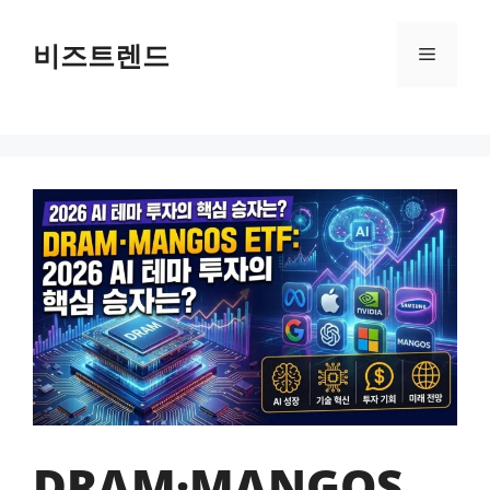
컨텐츠로
건너뛰기
비즈트렌드
메뉴
DRAM·MANGOS