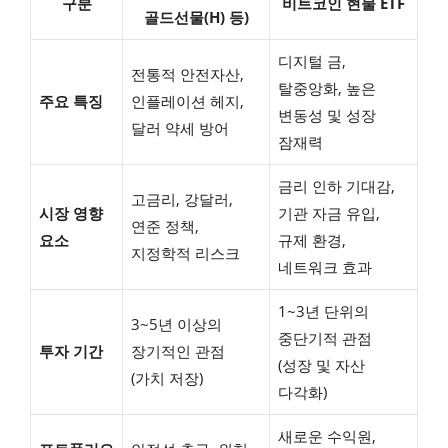
구분
비트코인 현물 ETF
골드선물(H) 등)
디지털 금,
전통적 안전자산,
탈중앙화, 높은
주요 특징
인플레이션 헤지,
변동성 및 성장
달러 약세 방어
잠재력
금리 인하 기대감,
고금리, 강달러,
시장 영향
기관 자금 유입,
연준 정책,
요소
규제 환경,
지정학적 리스크
네트워크 효과
1~3년 단위의
3~5년 이상의
중단기적 관점
투자 기간
장기적인 관점
(성장 및 자산
(가치 저장)
다각화)
새로운 수익원,