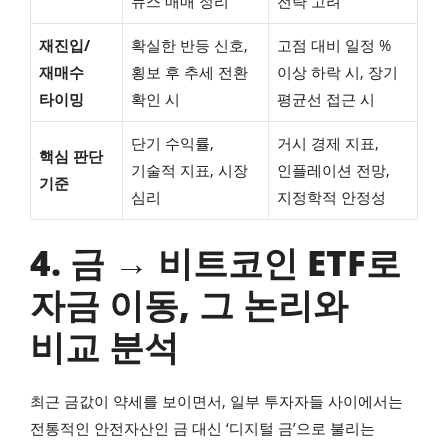
뉴스 매매 정리
전략 고려
재진입/
확실한 반등 신호,
고점 대비 일정 %
재매수
횡보 후 추세 전환
이상 하락 시, 장기
타이밍
확인 시
평균선 접근 시
단기 수익률,
거시 경제 지표,
핵심 판단
기술적 지표, 시장
인플레이션 전망,
기준
심리
지정학적 안정성
4. 금 → 비트코인 ETF로
자금 이동, 그 논리와
비교 분석
최근 금값이 약세를 보이면서, 일부 투자자들 사이에서는
전통적인 안전자산인 금 대신 ‘디지털 금’으로 불리는