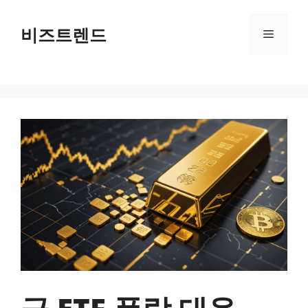
컨텐츠로
건너뛰기
비즈트렌드
메뉴