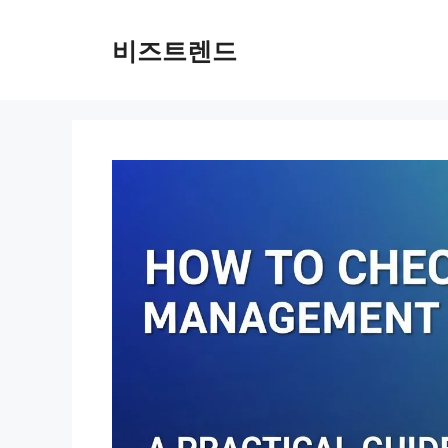
컨텐츠로
건너뛰기
비즈트렌드