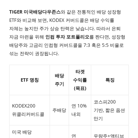
TIGER 미국배당다우존스
와 같은 전통적인 배당 성장형
ETF와 비교해 보면, KODEX 커버드콜은 배당 수익률
자체는 높지만 주가 상승 탄력은 낮습니다. 따라서 은퇴
자금 마련을 위해
인컴 투자 포트폴리오
를 짠다면, 성장형
배당주와 고금리 인컴형 커버드콜을 7:3 혹은 5:5 비율로
섞는 전략이 권장됩니다.
타겟
배당
ETF 명칭
수익률
특징
주기
(목표)
코스피200
KODEX200
연 10%
주배당
기반, 짧은 옵션
위클리커버드콜
내외
만기
미국 배당
연
우량주+액티브