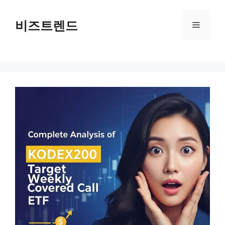
컨텐츠로
건너뛰기
비즈트렌드
메뉴