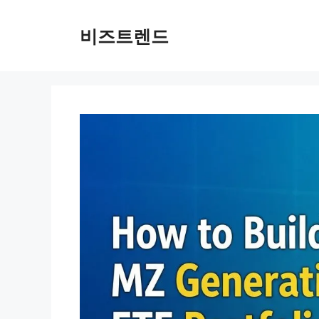
컨텐츠로
건너뛰기
비즈트렌드