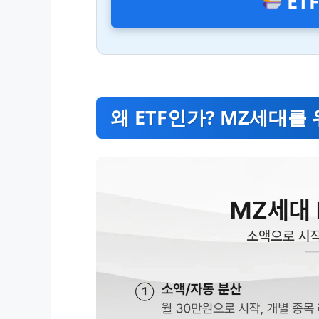
ET
왜 ETF인가? MZ세대를