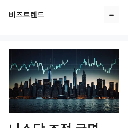
컨텐츠로
건너뛰기
비즈트렌드
메뉴