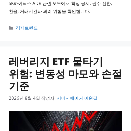
SK하이닉스 ADR 관련 보도에서 확정 공시, 원주 전환,
환율, 거래시간과 괴리 위험을 확인합니다.
카테고리
경제트렌드
레버리지 ETF 물타기
위험: 변동성 마모와 손절
기준
2026년 8월 4일
작성자:
시너지메이커 이원길