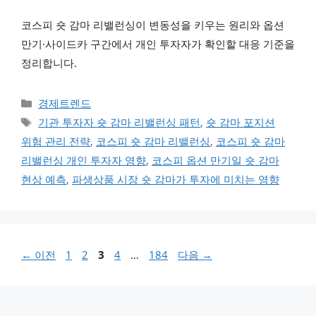
코스피 숏 감마 리밸런싱이 변동성을 키우는 원리와 옵션
만기·사이드카 구간에서 개인 투자자가 확인할 대응 기준을
정리합니다.
카테고리
경제트렌드
태그
기관 투자자 숏 감마 리밸런싱 패턴
,
숏 감마 포지션
위험 관리 전략
,
코스피 숏 감마 리밸런싱
,
코스피 숏 감마
리밸런싱 개인 투자자 영향
,
코스피 옵션 만기일 숏 감마
현상 예측
,
파생상품 시장 숏 감마가 투자에 미치는 영향
페이지
페이지
페이지
페이지
페이지
←
이전
1
2
3
4
…
184
다음
→