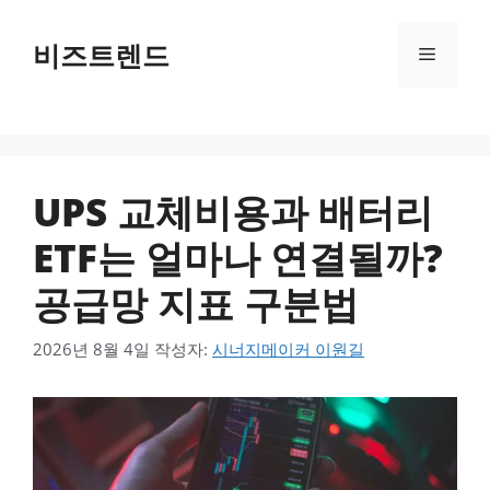
컨텐츠로
건너뛰기
비즈트렌드
메뉴
UPS 교체비용과 배터리
ETF는 얼마나 연결될까?
공급망 지표 구분법
2026년 8월 4일
작성자:
시너지메이커 이원길