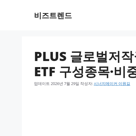
컨텐츠로
건너뛰기
비즈트렌드
PLUS 글로벌저
ETF 구성종목·비
업데이트
2026년 7월 29일
작성자:
시너지메이커 이원길