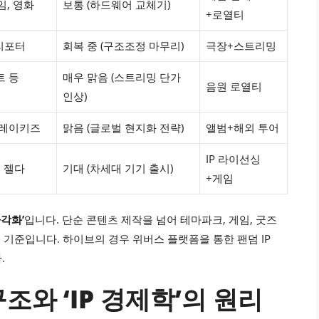
게임, 영화
보통 (하드웨어 교체기)
+로열티
해리포터
회복 중 (구조조정 마무리)
극장+스트리밍
트 등
매우 맑음 (스트리밍 단가
음원 로열티
인상)
트레이키즈
맑음 (글로벌 현지화 전략)
앨범+해외 투어
IP 라이선싱
, 젤다
기대 (차세대 기기 출시)
+게임
다각화’
입니다. 단순 콘텐츠 제작을 넘어 테마파크, 게임, 굿즈
 기준입니다. 하이브의 경우 위버스 플랫폼을 통한 팬덤 IP
.
구조와 ‘IP 경제학’의 원리