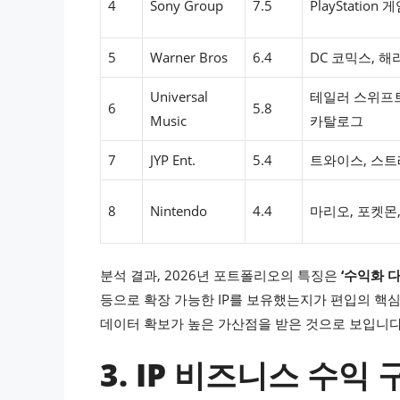
4
Sony Group
7.5
PlayStation 
5
Warner Bros
6.4
DC 코믹스, 
Universal
테일러 스위프
6
5.8
Music
카탈로그
7
JYP Ent.
5.4
트와이스, 스
8
Nintendo
4.4
마리오, 포켓몬
분석 결과, 2026년 포트폴리오의 특징은
‘수익화 
등으로 확장 가능한 IP를 보유했는지가 편입의 핵심
데이터 확보가 높은 가산점을 받은 것으로 보입니다
3. IP 비즈니스 수익 