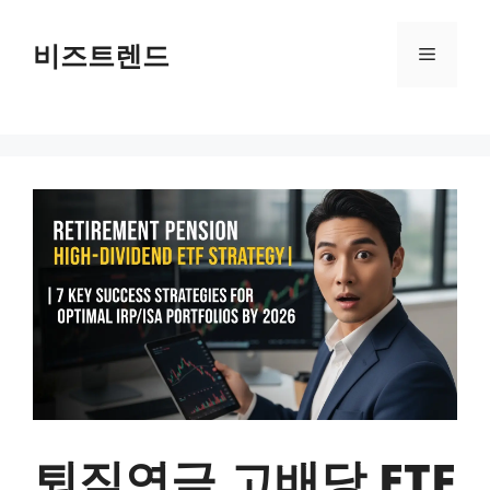
컨텐츠로
건너뛰기
비즈트렌드
메뉴
퇴직연금 고배당 ETF