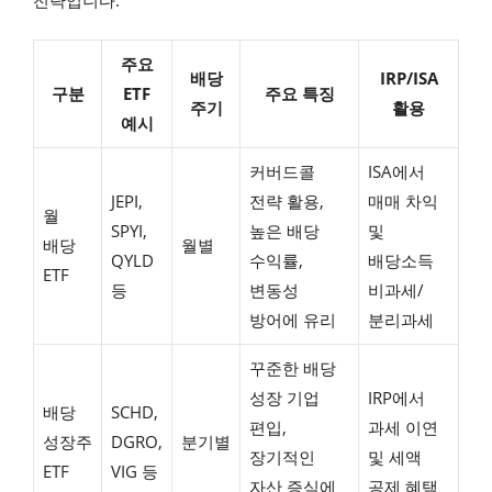
주요
배당
IRP/ISA
구분
ETF
주요 특징
주기
활용
예시
커버드콜
ISA에서
JEPI,
전략 활용,
매매 차익
월
SPYI,
높은 배당
및
배당
월별
QYLD
수익률,
배당소득
ETF
등
변동성
비과세/
방어에 유리
분리과세
꾸준한 배당
성장 기업
IRP에서
배당
SCHD,
편입,
과세 이연
성장주
DGRO,
분기별
장기적인
및 세액
ETF
VIG 등
자산 증식에
공제 혜택