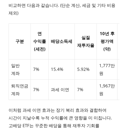
비교하면 다음과 같습니다. (단순 계산, 세금 및 기타 비용
제외)
세
연
10년 후
실질
혜
구분
수익률
배당소득세
평가액
재투자율
효
(세전)
(약)
(약
일반
1,777만
7%
15.4%
5.92%
–
계좌
원
퇴직연금
1,967만
19
7%
과세 이연
7%
계좌
원
원
이처럼 과세 이연 효과는 장기 복리 효과와 결합하여
시간이 지날수록 누적 수익률에 큰 영향을 미 미칩니다.
고배당 ETF는 꾸준한 배당을 통해 재투자 기회를