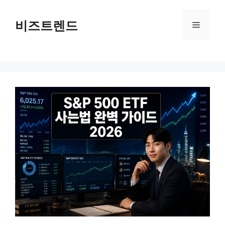
컨텐츠로
건너뛰기
비즈트렌드
메뉴