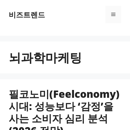
컨텐츠로
건너뛰기
비즈트렌드
메뉴
뇌과학마케팅
필코노미(Feelconomy)
시대: 성능보다 ‘감정’을
사는 소비자 심리 분석