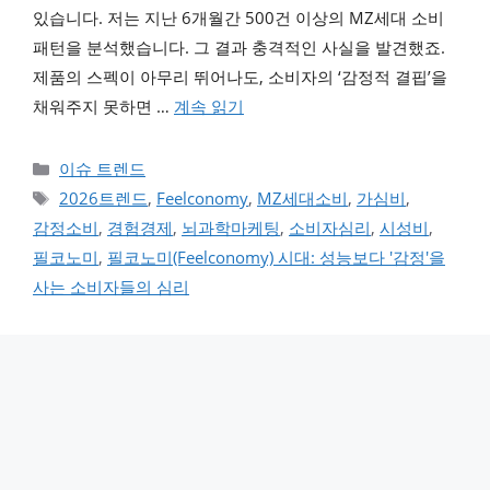
있습니다. 저는 지난 6개월간 500건 이상의 MZ세대 소비
패턴을 분석했습니다. 그 결과 충격적인 사실을 발견했죠.
제품의 스펙이 아무리 뛰어나도, 소비자의 ‘감정적 결핍’을
채워주지 못하면 …
계속 읽기
카테고리
이슈 트렌드
태그
2026트렌드
,
Feelconomy
,
MZ세대소비
,
가심비
,
감정소비
,
경험경제
,
뇌과학마케팅
,
소비자심리
,
시성비
,
필코노미
,
필코노미(Feelconomy) 시대: 성능보다 '감정'을
사는 소비자들의 심리