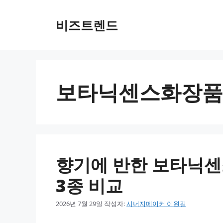
컨텐츠로
건너뛰기
비즈트렌드
보타닉센스화장품
향기에 반한 보타닉센
3종 비교
2026년 7월 29일
작성자:
시너지메이커 이원길