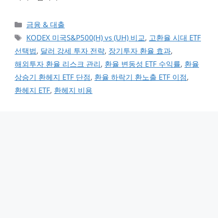
카테고리
금융 & 대출
태그
KODEX 미국S&P500(H) vs (UH) 비교
,
고환율 시대 ETF
선택법
,
달러 강세 투자 전략
,
장기투자 환율 효과
,
해외투자 환율 리스크 관리
,
환율 변동성 ETF 수익률
,
환율
상승기 환헤지 ETF 단점
,
환율 하락기 환노출 ETF 이점
,
환헤지 ETF
,
환헤지 비용