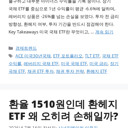
불구하고 대부분 마이너스 수익률을 기록 중이다. 장기
국채 ETF를 중심으로 1년 수익률이 평균 -6.6%에 달하며,
레버리지 상품은 -26%를 넘는 손실을 보였다. 투자 전 금리
방향성, 환헤지 여부, 투자 기간을 반드시 점검해야 한다.
Key Takeaways 미국 국채 ETF란 무엇이고, …
계속 읽기
카테고리
경제트렌드
태그
ACE 미국30년국채
,
ETF 포트폴리오
,
TLT ETF
,
국채 ETF
수익률
,
레버리지 국채 ETF
,
미국 국채 ETF
,
미국 금리
,
장기
국채 ETF
,
채권 ETF 투자
,
채권 투자 전략
,
환헤지 ETF
환율 1510원인데 환헤지
ETF 왜 오히려 손해일까?
2026년 7월 16일
작성자:
시너지메이커 이원길