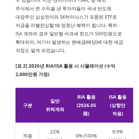
수 있습니다. 이는 엔비디아나 TSMC 등 해외
주식에서 큰 수익을 낸 투자자들이 국내 반도체
대장주인 삼성전자와 SK하이닉스가 포함된 ETF로
자금을 리밸런싱할 때 엄청난 혜택이 됩니다. 특히
ISA 계좌의 경우 일반형 비과세 한도가 500만원으로
확대되어, 여기서 발생하는 분배금(배당)에 대한 세금
걱정도 덜게 되었습니다.
[표 2] 2026년 RIA/ISA 활용 시 시뮬레이션 (수익
2,000만원 가정)
RIA 활용
ISA 활용
일반
구분
(2026.05
(상향안
위탁계좌
限)
적용)
22%
9.9%
적용
0% (100%