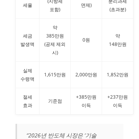
(지방세
분리과세
세율
면제)
포함)
(초과분)
약
세금
385만원
약
0원
발생액
(공제 제외
148만원
시)
실제
1,615만원
2,000만원
1,852만원
수령액
절세
+385만원
+237만원
기준점
효과
이득
이득
“2026년 반도체 시장은 ‘기술