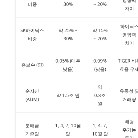
비중
30%
~ 20%
차이
하이닉
SK하이닉스
약 25% ~
약 15%
영향력
비중
30%
~ 20%
차이
0.05% (매우
0.09%
TIGER 비
총보수 (연)
낮음)
(낮음)
효율 우
약
순자산
유동성 
약 1.5조 원
0.8조
(AUM)
거래량
원
배당
분배금
1, 4, 7, 10월
1, 4, 7,
주기는
기준일
말
10월 말
동일