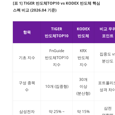
[표 1] TIGER 반도체TOP10 vs KODEX 반도체 핵심
스펙 비교 (2026.04 기준)
TIGER
KODEX
비교 우
항목
반도체TOP10
반도체
포인트
FnGuide
KRX
집중도 v
기초 지수
반도체TOP10
반도체
분산도
지수
지수
30개
구성 종목
포트폴리
10개 (집중형)
이상
수
성격 차
(분산형)
삼전
삼성전자
약 25% ~
약 15%
영향력