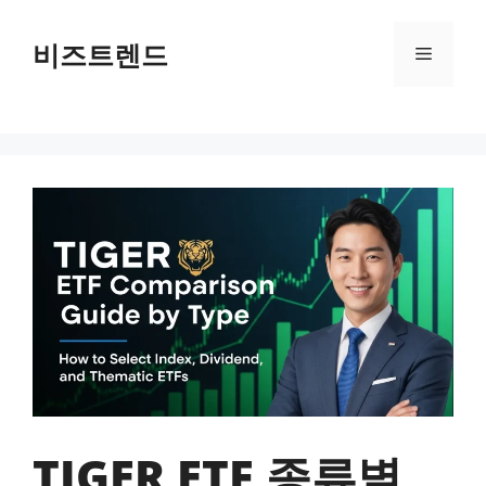
컨텐츠로
건너뛰기
비즈트렌드
메뉴
TIGER ETF 종류별