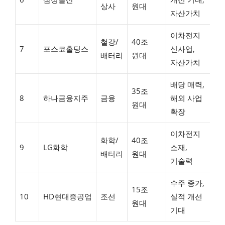
상사
원대
자산가치
반
이차전지
철강/
40조
변
7
포스코홀딩스
신사업,
배터리
원대
확
자산가치
배당 매력,
35조
우
8
하나금융지주
금융
해외 사업
원대
추
확장
이차전지
화학/
40조
9
LG화학
소재,
횡
배터리
원대
기술력
수주 증가,
15조
10
HD현대중공업
조선
실적 개선
상
원대
기대