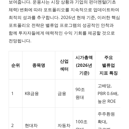
보여줍니다. 운용사는 시장 상황과 기업의 펀더멘털(기초
체력) 변화에 따라 포트폴리오를 지속적으로 업데이트하여
최적의 성과를 추구합니다. 2026년 현재 기준, 이러한 핵심
포트폴리오 전략은 밸류업 프로그램의 성공적인 안착과
함께 투자자들에게 매력적인 수익 기회를 제공할 것으로
전망됩니다.
시가총액
주요
산업
순위
종목명
(2026년
밸류업
섹터
기준)
지표 특징
고배당,
90조
견
1
KB금융
금융
PBR 0.6배,
원대
상
높은 ROE
주주환원
상
100조
확대,
2
현대차
자동차
후