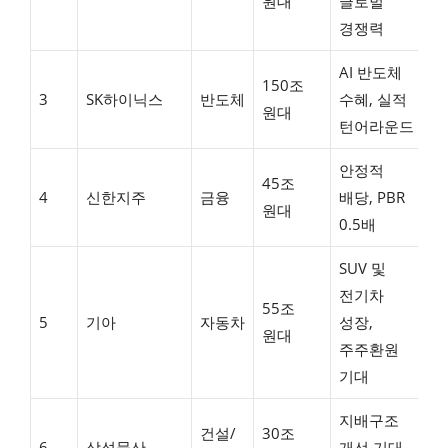
원대
글로벌
횡
경쟁력
AI 반도체
150조
강
3
SK하이닉스
반도체
수혜, 실적
원대
상
턴어라운드
안정적
45조
꾸
4
신한지주
금융
배당, PBR
원대
상
0.5배
SUV 및
전기차
55조
안
5
기아
자동차
성장,
원대
상
주주환원
기대
지배구조
횡
건설/
30조
6
삼성물산
개선 기대,
후