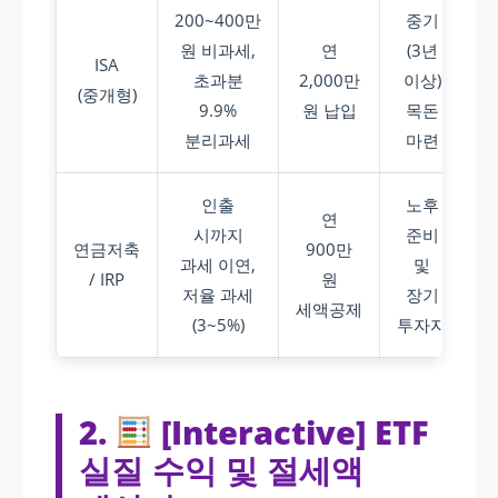
200~400만
중기
원 비과세,
연
(3년
ISA
초과분
2,000만
이상)
(중개형)
9.9%
원 납입
목돈
분리과세
마련
인출
노후
연
시까지
준비
연금저축
900만
과세 이연,
및
/ IRP
원
저율 과세
장기
세액공제
(3~5%)
투자자
2.
[Interactive] ETF
실질 수익 및 절세액