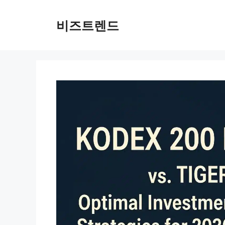
컨텐츠로
건너뛰기
비즈트렌드