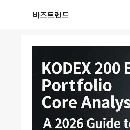
컨텐츠로
건너뛰기
비즈트렌드