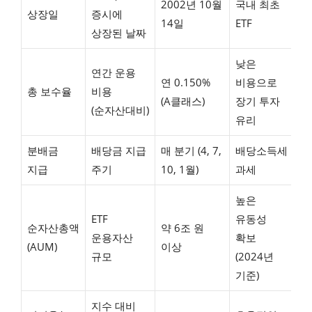
2002년 10월
국내 최초
상장일
증시에
14일
ETF
상장된 날짜
낮은
연간 운용
연 0.150%
비용으로
총 보수율
비용
(A클래스)
장기 투자
(순자산대비)
유리
분배금
배당금 지급
매 분기 (4, 7,
배당소득세
지급
주기
10, 1월)
과세
높은
ETF
유동성
순자산총액
약 6조 원
운용자산
확보
(AUM)
이상
규모
(2024년
기준)
지수 대비