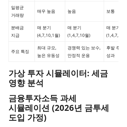
일평균
매우 높음
높음
보통
거래량
분배금
매 분기
매 분기
매 분기
지급
(4,7,10,1월)
(1,4,7,10월)
(1,4,7,10월
최대 규모,
경쟁력 있는 보수,
후발 주자,
주요 특징
높은 유동성
안정적 운용
성과
가상 투자 시뮬레이터: 세금
영향 분석
금융투자소득 과세
시뮬레이션 (2026년 금투세
도입 가정)