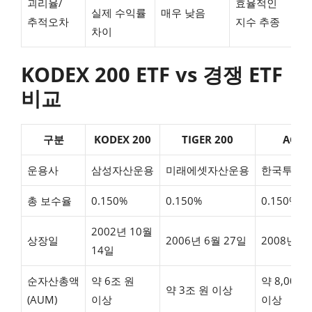
괴리율/
효율적인
실제 수익률
매우 낮음
추적오차
지수 추종
차이
KODEX 200 ETF vs 경쟁 ETF
비교
구분
KODEX 200
TIGER 200
ACE 2
운용사
삼성자산운용
미래에셋자산운용
한국투자
총 보수율
0.150%
0.150%
0.150%
2002년 10월
상장일
2006년 6월 27일
2008년 5
14일
순자산총액
약 6조 원
약 8,000
약 3조 원 이상
(AUM)
이상
이상